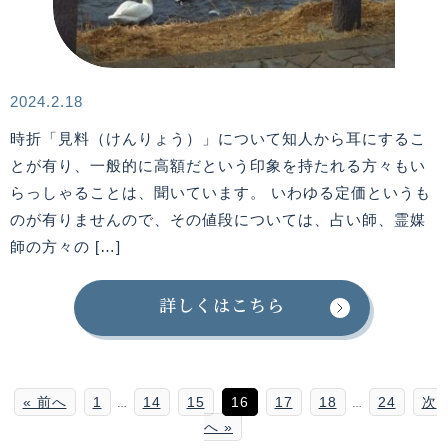
2024.2.18
時折「見料（けんりょう）」について知人から耳にするこ
とが有り、一般的に高額だという印象を持たれる方々もい
らっしゃることは、聞いています。 いわゆる定価というも
のが有りませんので、その値段については、占い師、霊媒
師の方々の […]
詳しくはこちら
« 前へ
1
14
15
16
17
18
24
次
…
…
へ »