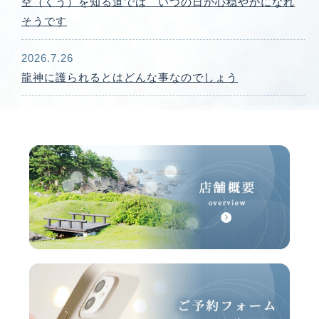
空（くう）を知る道では いつの日か心穏やかになれ
そうです
2026.7.26
龍神に護られるとはどんな事なのでしょう
2026.7.19
今日の投稿分は明日以降とさせて頂きたいと思います
2026.7.18
世界が平和になりますように あなたが幸せであ
りますように
2026.7.12
魂を込めて祈って頂きたいと思います
2026.7.07