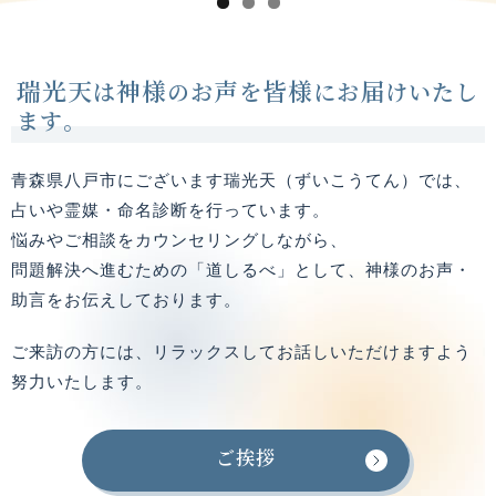
瑞光天
神様
声
皆様
届
は
のお
を
にお
けいたし
ます。
青森県八戸市にございます瑞光天（ずいこうてん）では、
占いや霊媒・命名診断を行っています。
悩みやご相談をカウンセリングしながら、
問題解決へ進むための「道しるべ」として、神様のお声・
助言をお伝えしております。
ご来訪の方には、リラックスしてお話しいただけますよう
努力いたします。
ご挨拶