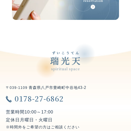
私達は他国からの旅人や住人に対して敬意と親しみを
忘れずに居られたら良いですね
2026.6.29
その人の「覚悟の日」にはどのように感じるものなの
でしょうか
2026.6.28
今日は感謝の心だけとなりました
2026.6.23
大自然と生きものの在り方を考えてみたいですね
青森県八戸市豊崎町中谷地43-2
〒039-1109
0178-27-6862
2026.6.21
今日の投稿分は23日頃とさせて頂きたいと思います
営業時間
10:00～17:00
定休日
月曜日・火曜日
2026.6.18
※時間外をご希望の方はご相談ください