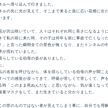
ネルへ滑り込んで行きました。
ルの先に光が見えて、そこまで来ると急に広い花畑に出
います。
花が沢山咲いていて、人々はそれぞれ同じ長さになるよう
きて私の前に来た時、その子は何年も前に事故で亡くなっ
！」と言った瞬間全ての景色が無くなり、またトンネルの
界が揺れていました。
揺らしている伯母の姿がありました。
た。
私の名前を呼びながら、体を揺らしている伯母の声が聞こ
すべての感覚が戻ってきて、呼吸が苦しくて苦しくて、声
る時「このまま死ぬんだな」と思いながら、気が遠くなっ
酸素マスクをして、まだ生きていると分かりました。
の世のものではない者が見えてしまう事に、自分でも理解