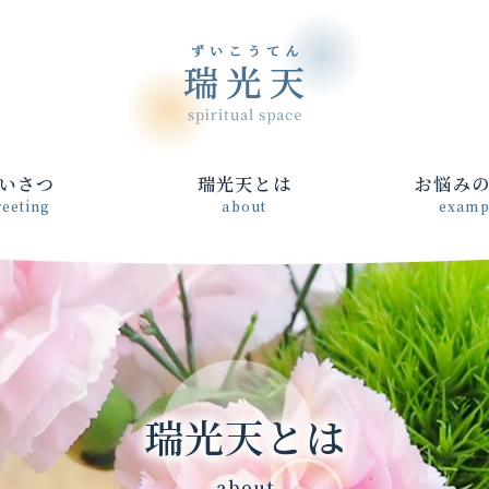
いさつ
瑞光天とは
お悩み
reeting
about
examp
瑞光天とは
- about -