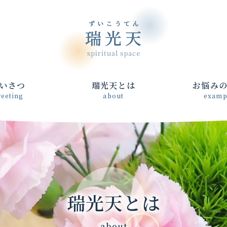
いさつ
瑞光天とは
お悩み
reeting
about
examp
瑞光天とは
- about -