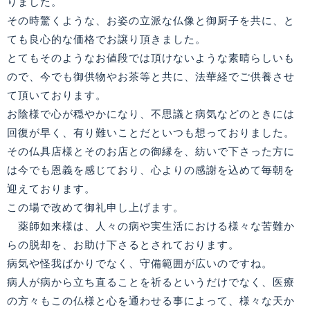
りました。
その時驚くような、お姿の立派な仏像と御厨子を共に、と
ても良心的な価格でお譲り頂きました。
とてもそのようなお値段では頂けないような素晴らしいも
ので、今でも御供物やお茶等と共に、法華経でご供養させ
て頂いております。
お陰様で心が穏やかになり、不思議と病気などのときには
回復が早く、有り難いことだといつも想っておりました。
その仏具店様とそのお店との御縁を、紡いで下さった方に
は今でも恩義を感じており、心よりの感謝を込めて毎朝を
迎えております。
この場で改めて御礼申し上げます。
薬師如来様は、人々の病や実生活における様々な苦難か
らの脱却を、お助け下さるとされております。
病気や怪我ばかりでなく、守備範囲が広いのですね。
病人が病から立ち直ることを祈るというだけでなく、医療
の方々もこの仏様と心を通わせる事によって、様々な天か