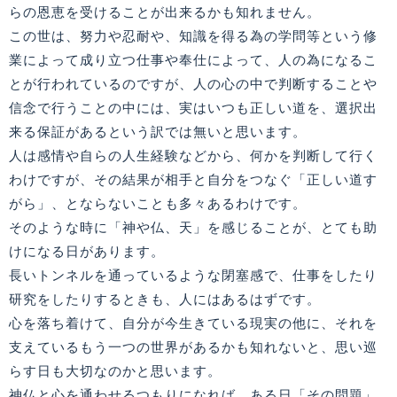
らの恩恵を受けることが出来るかも知れません。
この世は、努力や忍耐や、知識を得る為の学問等という修
業によって成り立つ仕事や奉仕によって、人の為になるこ
とが行われているのですが、人の心の中で判断することや
信念で行うことの中には、実はいつも正しい道を、選択出
来る保証があるという訳では無いと思います。
人は感情や自らの人生経験などから、何かを判断して行く
わけですが、その結果が相手と自分をつなぐ「正しい道す
がら」、とならないことも多々あるわけです。
そのような時に「神や仏、天」を感じることが、とても助
けになる日があります。
長いトンネルを通っているような閉塞感で、仕事をしたり
研究をしたりするときも、人にはあるはずです。
心を落ち着けて、自分が今生きている現実の他に、それを
支えているもう一つの世界があるかも知れないと、思い巡
らす日も大切なのかと思います。
神仏と心を通わせるつもりになれば、ある日「その問題」