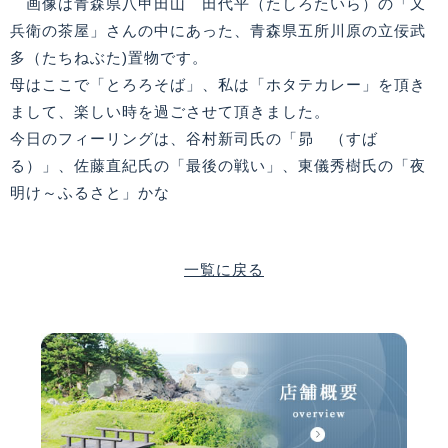
画像は青森県八甲田山 田代平（たしろたいら）の「又
兵衛の茶屋」さんの中にあった、青森県五所川原の立佞武
多（たちねぶた)置物です。
母はここで「とろろそば」、私は「ホタテカレー」を頂き
まして、楽しい時を過ごさせて頂きました。
今日のフィーリングは、谷村新司氏の「昴 （すば
る）」、佐藤直紀氏の「最後の戦い」、東儀秀樹氏の「夜
明け～ふるさと」かな
一覧に戻る