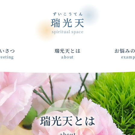
いさつ
瑞光天とは
お悩み
reeting
about
examp
瑞光天とは
- about -