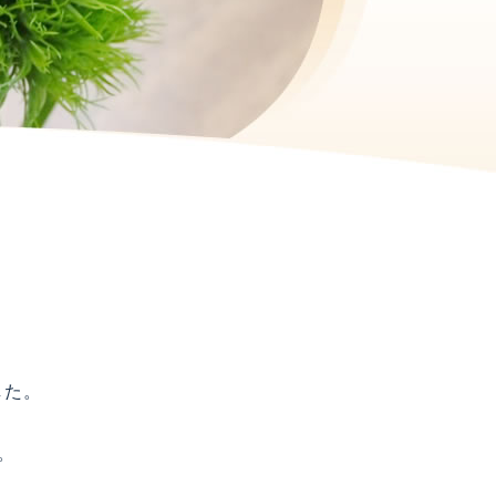
した。
。