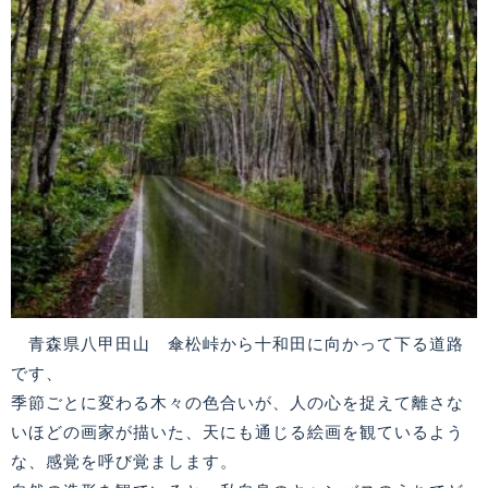
青森県八甲田山 傘松峠から十和田に向かって下る道路
です、
季節ごとに変わる木々の色合いが、人の心を捉えて離さな
いほどの画家が描いた、天にも通じる絵画を観ているよう
な、感覚を呼び覚まします。